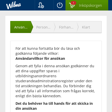
1
Inköpskorgen
Språk
Godkännande
Suomi
Svenska
av
Användarvillkor
Personuppgifter
Förhandsgranska
Klart
English
användarvillkor
För att kunna fortsätta bör du läsa och
godkänna följande villkor:
Användarvillkor för ansökan
Genom att fylla i denna ansökan godkänner du
att dina uppgifter sparas i
utbildningsanordnarens
studerandeadminstrationsregister under den
tid ansökningen behandlas. Du förbinder dig
vid att fylla i all information som frågas korrekt,
enligt din bästa kännedom.
Det du behöver ha till hands för att skicka in
din ansökan