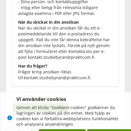
- Dina person- och kontaktuppgifter
- Intyg eller betyg från relevanta tidigare
avlagda examina i PDF eller JPG format.
När du skickat in din ansökan
När du skickat in din ansökan får du ett e-
postmeddelande till den e-postadress du
uppgett. Ifall du inte får denna bekräftelse har
din ansökan inte lyckats. Försök på nytt genom
att fylla i formuläret eller kontakta oss per e-
post
kontakt.studiebyran@prakticum.fi
.
Har du frågor?
Frågor kring ansökan riktas
till
kontakt.studiebyran@prakticum.fi
.
Jag godkänner inte.
Vi använder cookies
Jag godkänner, fortsätt.
Genom att klicka "Godkänn cookies" godkänner du
lagringen av cookies på din enhet. Med hjälp av
cookies kan vi förbättra webbplatsens funktionalitet
och analysera användningen.